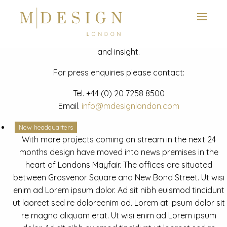
View next slide
News
Latest mdesign development project and advisory news
and insight.
For press enquiries please contact:
Tel.
+44 (0) 20 7258 8500
Email.
info@mdesignlondon.com
New headquarters
With more projects coming on stream in the next 24
months design have moved into news premises in the
heart of Londons Mayfair. The offices are situated
between Grosvenor Square and New Bond Street. Ut wisi
enim ad Lorem ipsum dolor. Ad sit nibh euismod tincidunt
ut laoreet sed re doloreenim ad. Lorem at ipsum dolor sit
re magna aliquam erat. Ut wisi enim ad Lorem ipsum