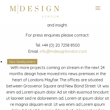
View next slide
News
Latest mdesign development project and advisory news
and insight.
For press enquiries please contact:
Tel.
+44 (0) 20 7258 8500
Email.
info@mdesignlondon.com
New headquarters
With more projects coming on stream in the next 24
months design have moved into news premises in the
heart of Londons Mayfair. The offices are situated
between Grosvenor Square and New Bond Street. Ut wisi
enim ad Lorem ipsum dolor. Ad sit nibh euismod tincidunt
ut laoreet sed re doloreenim ad. Lorem at ipsum dolor sit
re magna aliquam erat. Ut wisi enim ad Lorem ipsum