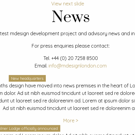
View next slide
News
test mdesign development project and advisory news and ins
For press enquiries please contact:
Tel.
+44 (0) 20 7258 8500
Email.
info@mdesignlondon.com
New headquarters
ths design have moved into news premises in the heart of L
dolor. Ad sit nibh euismod tincidunt ut laoreet sed re dolor
idunt ut laoreet sed re doloreenim ad. Lorem at ipsum dolor s
Ad sit nibh euismod tincidunt ut laoreet sed re doloreenim a
More >
ilner Lodge officially announced