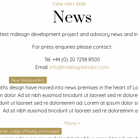
View next slide
News
test mdesign development project and advisory news and ins
For press enquiries please contact:
Tel.
+44 (0) 20 7258 8500
Email.
info@mdesignlondon.com
New headquarters
ths design have moved into news premises in the heart of L
dolor. Ad sit nibh euismod tincidunt ut laoreet sed re dolor
idunt ut laoreet sed re doloreenim ad. Lorem at ipsum dolor s
Ad sit nibh euismod tincidunt ut laoreet sed re doloreenim a
More >
ilner Lodge officially announced