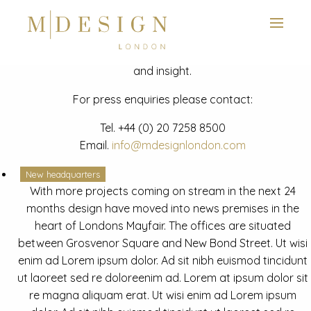
View next slide
News
Latest mdesign development project and advisory news
and insight.
For press enquiries please contact:
Tel.
+44 (0) 20 7258 8500
Email.
info@mdesignlondon.com
New headquarters
With more projects coming on stream in the next 24
months design have moved into news premises in the
heart of Londons Mayfair. The offices are situated
between Grosvenor Square and New Bond Street. Ut wisi
enim ad Lorem ipsum dolor. Ad sit nibh euismod tincidunt
ut laoreet sed re doloreenim ad. Lorem at ipsum dolor sit
re magna aliquam erat. Ut wisi enim ad Lorem ipsum