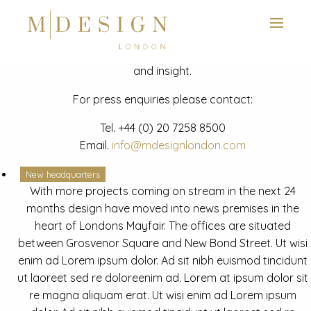
View next slide
News
Latest mdesign development project and advisory news
and insight.
For press enquiries please contact:
Tel.
+44 (0) 20 7258 8500
Email.
info@mdesignlondon.com
New headquarters
With more projects coming on stream in the next 24
months design have moved into news premises in the
heart of Londons Mayfair. The offices are situated
between Grosvenor Square and New Bond Street. Ut wisi
enim ad Lorem ipsum dolor. Ad sit nibh euismod tincidunt
ut laoreet sed re doloreenim ad. Lorem at ipsum dolor sit
re magna aliquam erat. Ut wisi enim ad Lorem ipsum