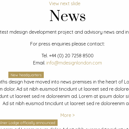
View next slide
News
test mdesign development project and advisory news and ins
For press enquiries please contact:
Tel.
+44 (0) 20 7258 8500
Email.
info@mdesignlondon.com
New headquarters
ths design have moved into news premises in the heart of L
dolor. Ad sit nibh euismod tincidunt ut laoreet sed re dolor
idunt ut laoreet sed re doloreenim ad. Lorem at ipsum dolor s
Ad sit nibh euismod tincidunt ut laoreet sed re doloreenim a
More >
ilner Lodge officially announced