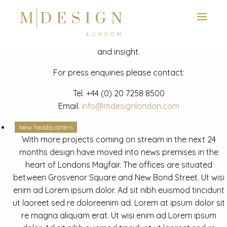
View next slide
News
Latest mdesign development project and advisory news
and insight.
For press enquiries please contact:
Tel.
+44 (0) 20 7258 8500
Email.
info@mdesignlondon.com
New headquarters
With more projects coming on stream in the next 24
months design have moved into news premises in the
heart of Londons Mayfair. The offices are situated
between Grosvenor Square and New Bond Street. Ut wisi
enim ad Lorem ipsum dolor. Ad sit nibh euismod tincidunt
ut laoreet sed re doloreenim ad. Lorem at ipsum dolor sit
re magna aliquam erat. Ut wisi enim ad Lorem ipsum