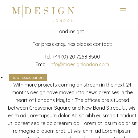
View next slide
News
Latest mdesign development project and advisory news
and insight.
For press enquiries please contact:
Tel.
+44 (0) 20 7258 8500
Email.
info@mdesignlondon.com
New headquarters
With more projects coming on stream in the next 24
months design have moved into news premises in the
heart of Londons Mayfair. The offices are situated
between Grosvenor Square and New Bond Street. Ut wisi
enim ad Lorem ipsum dolor. Ad sit nibh euismod tincidunt
ut laoreet sed re doloreenim ad. Lorem at ipsum dolor sit
re magna aliquam erat. Ut wisi enim ad Lorem ipsum