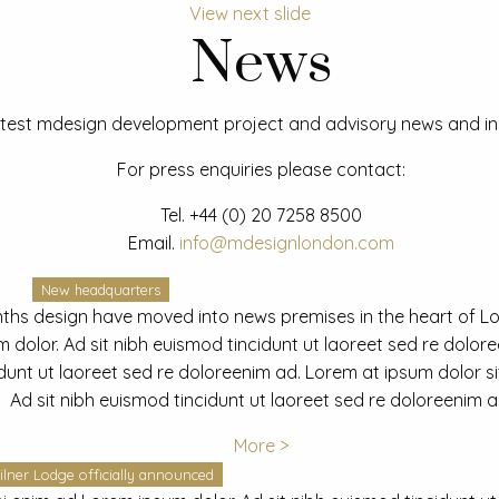
View next slide
News
test mdesign development project and advisory news and ins
For press enquiries please contact:
Tel.
+44 (0) 20 7258 8500
Email.
info@mdesignlondon.com
New headquarters
ths design have moved into news premises in the heart of L
dolor. Ad sit nibh euismod tincidunt ut laoreet sed re dolor
idunt ut laoreet sed re doloreenim ad. Lorem at ipsum dolor s
Ad sit nibh euismod tincidunt ut laoreet sed re doloreenim a
More >
ilner Lodge officially announced