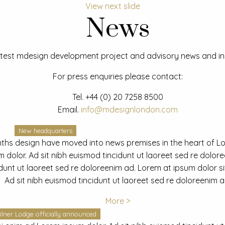
View next slide
News
test mdesign development project and advisory news and ins
For press enquiries please contact:
Tel.
+44 (0) 20 7258 8500
Email.
info@mdesignlondon.com
New headquarters
ths design have moved into news premises in the heart of L
dolor. Ad sit nibh euismod tincidunt ut laoreet sed re dolor
idunt ut laoreet sed re doloreenim ad. Lorem at ipsum dolor s
Ad sit nibh euismod tincidunt ut laoreet sed re doloreenim a
More >
ilner Lodge officially announced