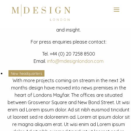
View next slide
News
Latest mdesign development project and advisory news
and insight.
For press enquiries please contact:
Tel.
+44 (0) 20 7258 8500
Email.
info@mdesignlondon.com
New headquarters
With more projects coming on stream in the next 24
months design have moved into news premises in the
heart of Londons Mayfair. The offices are situated
between Grosvenor Square and New Bond Street. Ut wisi
enim ad Lorem ipsum dolor. Ad sit nibh euismod tincidunt
ut laoreet sed re doloreenim ad. Lorem at ipsum dolor sit
re magna aliquam erat. Ut wisi enim ad Lorem ipsum