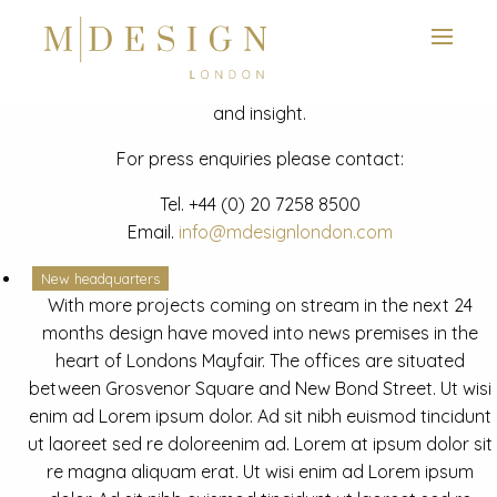
View next slide
News
Latest mdesign development project and advisory news
and insight.
For press enquiries please contact:
Tel.
+44 (0) 20 7258 8500
Email.
info@mdesignlondon.com
New headquarters
With more projects coming on stream in the next 24
months design have moved into news premises in the
heart of Londons Mayfair. The offices are situated
between Grosvenor Square and New Bond Street. Ut wisi
enim ad Lorem ipsum dolor. Ad sit nibh euismod tincidunt
ut laoreet sed re doloreenim ad. Lorem at ipsum dolor sit
re magna aliquam erat. Ut wisi enim ad Lorem ipsum