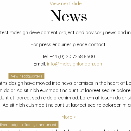
View next slide
News
test mdesign development project and advisory news and ins
For press enquiries please contact:
Tel.
+44 (0) 20 7258 8500
Email.
info@mdesignlondon.com
New headquarters
ths design have moved into news premises in the heart of L
dolor. Ad sit nibh euismod tincidunt ut laoreet sed re dolor
idunt ut laoreet sed re doloreenim ad. Lorem at ipsum dolor s
Ad sit nibh euismod tincidunt ut laoreet sed re doloreenim a
More >
ilner Lodge officially announced