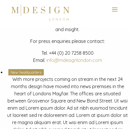
View next slide
News
Latest mdesign development project and advisory news
and insight.
For press enquiries please contact:
Tel.
+44 (0) 20 7258 8500
Email.
info@mdesignlondon.com
New headquarters
With more projects coming on stream in the next 24
months design have moved into news premises in the
heart of Londons Mayfair. The offices are situated
between Grosvenor Square and New Bond Street. Ut wisi
enim ad Lorem ipsum dolor. Ad sit nibh euismod tincidunt
ut laoreet sed re doloreenim ad. Lorem at ipsum dolor sit
re magna aliquam erat. Ut wisi enim ad Lorem ipsum