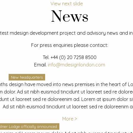
View next slide
News
test mdesign development project and advisory news and ins
For press enquiries please contact:
Tel.
+44 (0) 20 7258 8500
Email.
info@mdesignlondon.com
New headquarters
ths design have moved into news premises in the heart of L
dolor. Ad sit nibh euismod tincidunt ut laoreet sed re dolor
idunt ut laoreet sed re doloreenim ad. Lorem at ipsum dolor s
Ad sit nibh euismod tincidunt ut laoreet sed re doloreenim a
More >
ilner Lodge officially announced