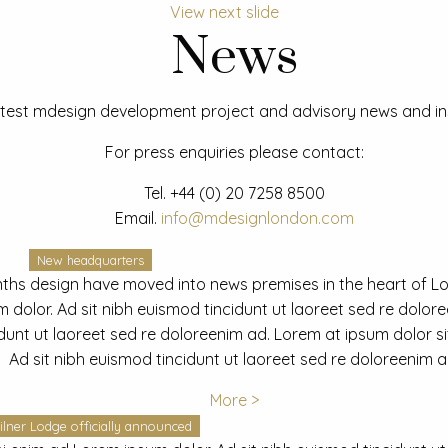
View next slide
News
test mdesign development project and advisory news and ins
For press enquiries please contact:
Tel.
+44 (0) 20 7258 8500
Email.
info@mdesignlondon.com
New headquarters
ths design have moved into news premises in the heart of L
dolor. Ad sit nibh euismod tincidunt ut laoreet sed re dolor
idunt ut laoreet sed re doloreenim ad. Lorem at ipsum dolor s
Ad sit nibh euismod tincidunt ut laoreet sed re doloreenim a
More >
ilner Lodge officially announced